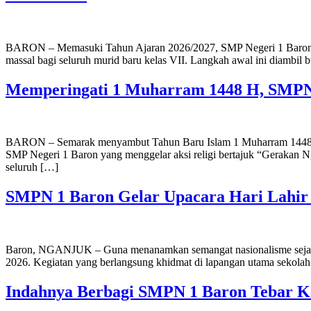
BARON – Memasuki Tahun Ajaran 2026/2027, SMP Negeri 1 Baron lang
massal bagi seluruh murid baru kelas VII. Langkah awal ini diambil bu
Memperingati 1 Muharram 1448 H, SMPN 
BARON – Semarak menyambut Tahun Baru Islam 1 Muharram 1448 Hijri
SMP Negeri 1 Baron yang menggelar aksi religi bertajuk “Gerakan Nga
seluruh […]
SMPN 1 Baron Gelar Upacara Hari Lahir Pa
Baron, NGANJUK – Guna menanamkan semangat nasionalisme sejak di
2026. Kegiatan yang berlangsung khidmat di lapangan utama sekolah i
Indahnya Berbagi SMPN 1 Baron Tebar Keb