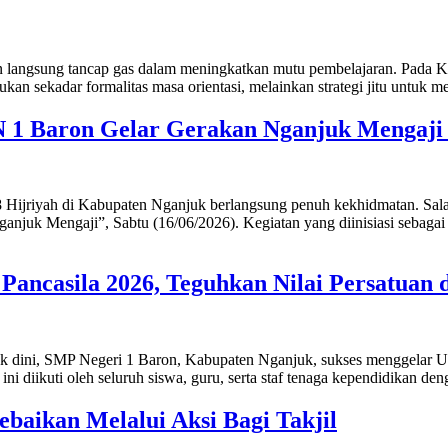
sung tancap gas dalam meningkatkan mutu pembelajaran. Pada Kamis, 
kan sekadar formalitas masa orientasi, melainkan strategi jitu untuk m
1 Baron Gelar Gerakan Nganjuk Mengaji 
yah di Kabupaten Nganjuk berlangsung penuh kekhidmatan. Salah satu
njuk Mengaji”, Sabtu (16/06/2026). Kegiatan yang diinisiasi sebagai b
ncasila 2026, Teguhkan Nilai Persatuan d
ni, SMP Negeri 1 Baron, Kabupaten Nganjuk, sukses menggelar Upaca
ni diikuti oleh seluruh siswa, guru, serta staf tenaga kependidikan 
aikan Melalui Aksi Bagi Takjil