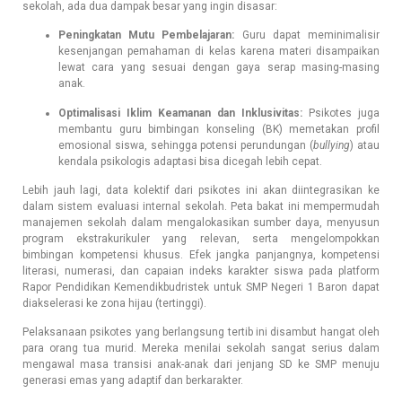
sekolah, ada dua dampak besar yang ingin disasar:
Peningkatan Mutu Pembelajaran:
Guru dapat meminimalisir
kesenjangan pemahaman di kelas karena materi disampaikan
lewat cara yang sesuai dengan gaya serap masing-masing
anak.
Optimalisasi Iklim Keamanan dan Inklusivitas:
Psikotes juga
membantu guru bimbingan konseling (BK) memetakan profil
emosional siswa, sehingga potensi perundungan (
bullying
) atau
kendala psikologis adaptasi bisa dicegah lebih cepat.
Lebih jauh lagi, data kolektif dari psikotes ini akan diintegrasikan ke
dalam sistem evaluasi internal sekolah. Peta bakat ini mempermudah
manajemen sekolah dalam mengalokasikan sumber daya, menyusun
program ekstrakurikuler yang relevan, serta mengelompokkan
bimbingan kompetensi khusus. Efek jangka panjangnya, kompetensi
literasi, numerasi, dan capaian indeks karakter siswa pada platform
Rapor Pendidikan Kemendikbudristek untuk SMP Negeri 1 Baron dapat
diakselerasi ke zona hijau (tertinggi).
Pelaksanaan psikotes yang berlangsung tertib ini disambut hangat oleh
para orang tua murid. Mereka menilai sekolah sangat serius dalam
mengawal masa transisi anak-anak dari jenjang SD ke SMP menuju
generasi emas yang adaptif dan berkarakter.