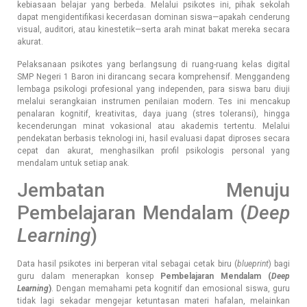
kebiasaan belajar yang berbeda. Melalui psikotes ini, pihak sekolah
dapat mengidentifikasi kecerdasan dominan siswa—apakah cenderung
visual, auditori, atau kinestetik—serta arah minat bakat mereka secara
akurat.
Pelaksanaan psikotes yang berlangsung di ruang-ruang kelas digital
SMP Negeri 1 Baron ini dirancang secara komprehensif. Menggandeng
lembaga psikologi profesional yang independen, para siswa baru diuji
melalui serangkaian instrumen penilaian modern. Tes ini mencakup
penalaran kognitif, kreativitas, daya juang (stres toleransi), hingga
kecenderungan minat vokasional atau akademis tertentu. Melalui
pendekatan berbasis teknologi ini, hasil evaluasi dapat diproses secara
cepat dan akurat, menghasilkan profil psikologis personal yang
mendalam untuk setiap anak.
Jembatan Menuju
Pembelajaran Mendalam (
Deep
Learning
)
Data hasil psikotes ini berperan vital sebagai cetak biru (
blueprint
) bagi
guru dalam menerapkan konsep
Pembelajaran Mendalam (
Deep
Learning
)
. Dengan memahami peta kognitif dan emosional siswa, guru
tidak lagi sekadar mengejar ketuntasan materi hafalan, melainkan