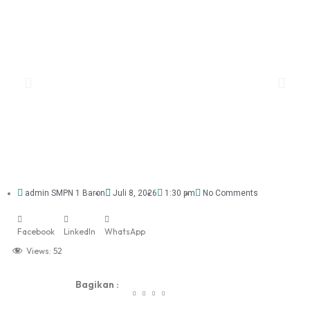
admin SMPN 1 Baron
Juli 8, 2026
1:30 pm
No Comments
Facebook
LinkedIn
WhatsApp
Views:
52
Bagikan :
dibuat oleh rrdigital.id