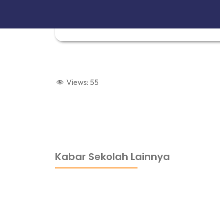
Views:
55
dibuat oleh rrdigital.id
Kabar Sekolah Lainnya