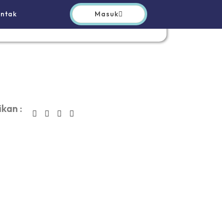
Masuk
ntak
kan :