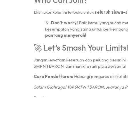
Ekstrakurikuler ini terbuka untuk
seluruh siswa-
💡
Don’t worry!
Baik kamu yang sudah mahi
kesempatan yang sama untuk berkembang.
pantang menyerah!
🚀 Let’s Smash Your Limits
Jangan lewatkan keseruan dan peluang besar ini. S
SMPN 1 BARON, dan mari kita raih piala bersama!
Cara Pendaftaran:
Hubungi pengurus ekskul atau
Salam Olahraga! Voli SMPN 1 BARON: Juaranya P
Pembina:
JUNIAR MEGA RAHMAWATI, S.Pd