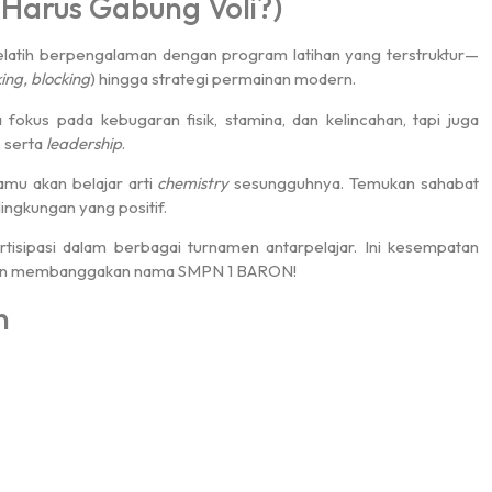
Harus Gabung Voli?)
latih berpengalaman dengan program latihan yang terstruktur—
king, blocking
) hingga strategi permainan modern.
fokus pada kebugaran fisik, stamina, dan kelincahan, tapi juga
, serta
leadership
.
kamu akan belajar arti
chemistry
sesungguhnya. Temukan sahabat
lingkungan yang positif.
rtisipasi dalam berbagai turnamen antarpelajar. Ini kesempatan
 dan membanggakan nama SMPN 1 BARON!
n