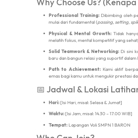
Why Choose Us? (Kenapa 
Professional Training:
Dibimbing oleh pe
mulai dari fundamental (
passing, setting, spi
Physical & Mental Growth:
Tidak hanya 
melatih fokus, mental kompetitif yang sehat
Solid Teamwork & Networking:
Di sini 
baru dan bangun relasi yang suportif dalam 
Path to Achievement:
Kami aktif berpa
emas bagi kamu untuk mengukir prestasi
📅 Jadwal & Lokasi Latiha
Hari:
[Isi Hari, misal: Selasa & Jumat]
Waktu:
[Isi Jam, misal: 14.30 – 17.00 WIB]
Tempat:
Lapangan Voli SMPN 1 BARON
Who Can Join?