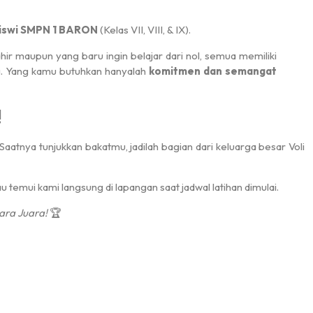
siswi SMPN 1 BARON
(Kelas VII, VIII, & IX).
r maupun yang baru ingin belajar dari nol, semua memiliki
 Yang kamu butuhkan hanyalah
komitmen dan semangat
!
aatnya tunjukkan bakatmu, jadilah bagian dari keluarga besar Voli
 temui kami langsung di lapangan saat jadwal latihan dimulai.
ara Juara!
🏆