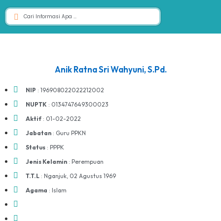
Anik Ratna Sri Wahyuni, S.Pd.
NIP
: 196908022022212002
NUPTK
: 0134747649300023
Aktif
: 01-02-2022
Jabatan
: Guru PPKN
Status
: PPPK
Jenis Kelamin
: Perempuan
T.T.L
: Nganjuk, 02 Agustus 1969
Agama
: Islam