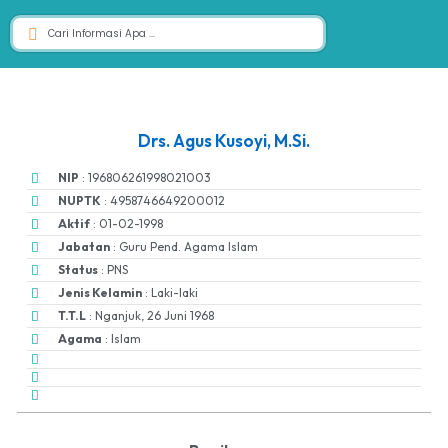
Drs. Agus Kusoyi, M.Si.
NIP
: 196806261998021003
NUPTK
: 4958746649200012
Aktif
: 01-02-1998
Jabatan
: Guru Pend. Agama Islam
Status
: PNS
Jenis Kelamin
: Laki-laki
T.T.L
: Nganjuk, 26 Juni 1968
Agama
: Islam