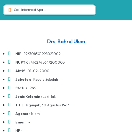
Drs. Bahrul Ulum
NIP
: 196708301998021002
NUPTK
: 4162745647200003
Aktif
: 01-02-2000
Jabatan
: Kepala Sekolah
Status
: PNS
Jenis Kelamin
: Laki-laki
T.T.L
: Nganjuk, 30 Agustus 1967
Agama
: Islam
Email
: -
HP
: -