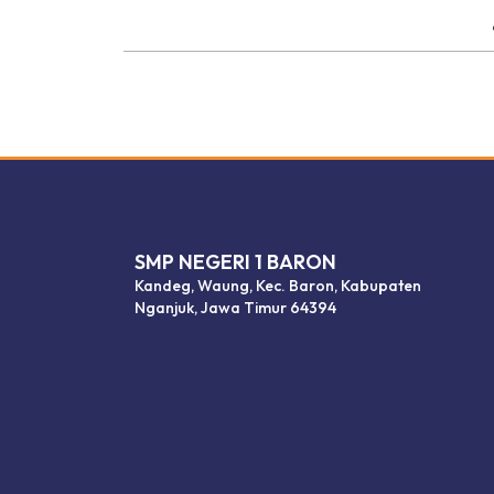
dibuat oleh rrdigital.id
SMP NEGERI 1 BARON
Kandeg, Waung, Kec. Baron, Kabupaten
Nganjuk, Jawa Timur 64394