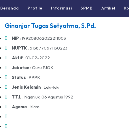
Beranda
Profile
Informasi
SPMB
Artikel
Ko
Ginanjar Tugas Setyatma, S.Pd.
NIP
: 199208062022211003
NUPTK
: 5138770671130223
Aktif
: 01-02-2022
Jabatan
: Guru PJOK
Status
: PPPK
Jenis Kelamin
: Laki-laki
T.T.L
: Nganjuk, 06 Agustus 1992
Agama
: Islam