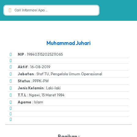
Muhammad Juhari
NIP
: 198403152025211065
Aktif
: 16-08-2019
Jabatan
: Staf TU, Pengelola Umum Operasional
Status
: PPPK-PW
Jenis Kelamin
: Laki-laki
T.T.L
: Ngawi, 15 Maret 1984
Agama
: Islam
Bagikan :