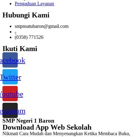
Pengaduan Layanan
Hubungi Kami
smpnsatubaron@gmail.com
-
(0358) 771526
Ikuti Kami
acebook
Twitter
Youtube
nstagram
SMP Negeri 1 Baron
Download App Web Sekolah
Nikmati Cara Mudah dan Menyenangkan Ketika Membaca Buku,