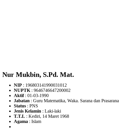
Nur Mukbin, S.Pd. Mat.
NIP
: 196803141990031012
NUPTK
: 9646746647200002
Aktif
: 01-03-1990
Jabatan
: Guru Matematika, Waka. Sarana dan Prasarana
Status
: PNS
Jenis Kelamin
: Laki-laki
T.T.L
: Kediri, 14 Maret 1968
Agama
: Islam