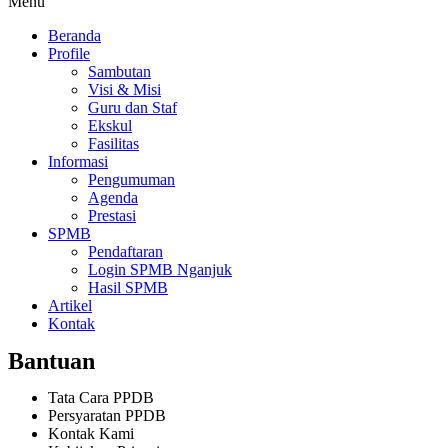
Menu
Beranda
Profile
Sambutan
Visi & Misi
Guru dan Staf
Ekskul
Fasilitas
Informasi
Pengumuman
Agenda
Prestasi
SPMB
Pendaftaran
Login SPMB Nganjuk
Hasil SPMB
Artikel
Kontak
Bantuan
Tata Cara PPDB
Persyaratan PPDB
Kontak Kami