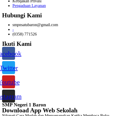
Kebijakan Privasi
Pengaduan Layanan
Hubungi Kami
smpnsatubaron@gmail.com
-
(0358) 771526
Ikuti Kami
acebook
Twitter
Youtube
nstagram
SMP Negeri 1 Baron
Download App Web Sekolah
Nikmati Cara Mudah dan Menyenangkan Ketika Membaca Buku,