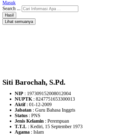
Masuk
Search ...
Hasil
Lihat semuanya
Siti Barochah, S.Pd.
NIP
: 197309152008012004
NUPTK
: 8247751653300013
Aktif
: 01-12-2009
Jabatan
: Guru Bahasa Inggris
Status
: PNS
Jenis Kelamin
: Perempuan
T.T.L
: Kediri, 15 September 1973
Agama
: Islam