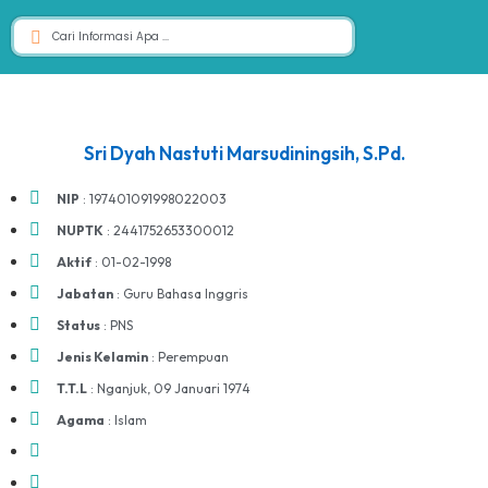
Sri Dyah Nastuti Marsudiningsih, S.Pd.
NIP
: 197401091998022003
NUPTK
: 2441752653300012
Aktif
: 01-02-1998
Jabatan
: Guru Bahasa Inggris
Status
: PNS
Jenis Kelamin
: Perempuan
T.T.L
: Nganjuk, 09 Januari 1974
Agama
: Islam