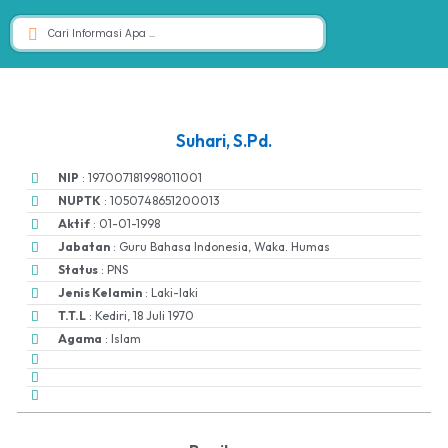
Suhari, S.Pd.
NIP
: 197007181998011001
NUPTK
: 1050748651200013
Aktif
: 01-01-1998
Jabatan
: Guru Bahasa Indonesia, Waka. Humas
Status
: PNS
Jenis Kelamin
: Laki-laki
T.T.L
: Kediri, 18 Juli 1970
Agama
: Islam