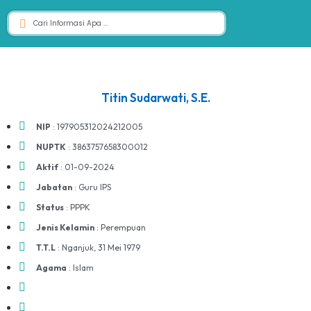
Titin Sudarwati, S.E.
NIP
: 197905312024212005
NUPTK
: 3863757658300012
Aktif
: 01-09-2024
Jabatan
: Guru IPS
Status
: PPPK
Jenis Kelamin
: Perempuan
T.T.L
: Nganjuk, 31 Mei 1979
Agama
: Islam